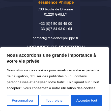
Résidence Philippe
700 Route de Divonne
01220 GRILLY
+33 (0)4 50 99 49 00
+33 (0)7 84 93 01 64
contact@residencephilippe.fr
HORAIRES DE RECEPTION
lundi et mardi de 8h30 à 12h00 et de 13h30 à 18h00,
Nous accordons une grande importance à
mercredi à vendredi de 8h30 à 12h00 et de 13h30 à 16h00.
votre vie privée
Nous utilisons des cookies pour améliorer votre expérience
Accéder au formulaire
de navigation, diffuser des publicités ou du contenu
personnalisés et analyser notre trafic. En cliquant sur "Tout
accepter", vous consentez à notre utilisation des cookies.
Création Site internet : www.idcom-lagence.fr
|
Copyright © 2021
|
Mentions légales
|
Confidentialité
Personnaliser
Tout rejeter
Accepter tout